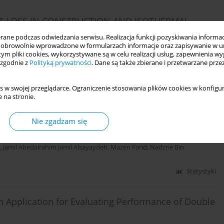
AT LOSS IN CONSTRUCTION AND ISOTHERMAL
ne podczas odwiedzania serwisu. Realizacja funkcji pozyskiwania informacj
obrowolnie wprowadzone w formularzach informacje oraz zapisywanie w u
 tym pliki cookies, wykorzystywane są w celu realizacji usług, zapewnienia 
 zgodnie z
Polityką prywatności
. Dane są także zbierane i przetwarzane prze
s w swojej przeglądarce. Ograniczenie stosowania plików cookies w konfigur
Statystyki
 na stronie.
ch ratio on flow field and heat transfer in tubes
Nie zgadzam się
,
Jamil Abedalrahim Jamil Alsayaydeh
,
Mazen Farid
,
Nadzrie Bin
Statystyki
m Application for Evaluating Performance of Double