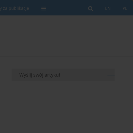
y za publikacje
EN
PL
Wyślij swój artykuł