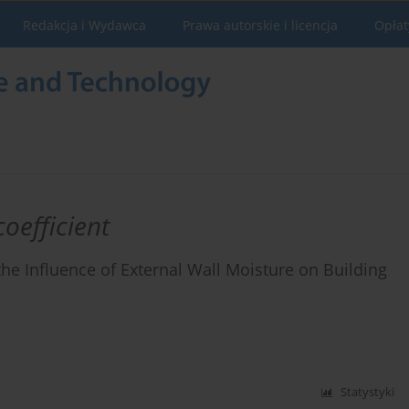
Redakcja i Wydawca
Prawa autorskie i licencja
Opłat
coefficient
he Influence of External Wall Moisture on Building
Statystyki