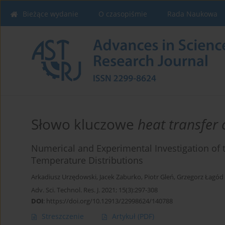
Bieżące wydanie
O czasopiśmie
Rada Naukowa
Słowo kluczowe
heat transfer 
Numerical and Experimental Investigation of t
Temperature Distributions
Arkadiusz Urzędowski
,
Jacek Zaburko
,
Piotr Gleń
,
Grzegorz Łagód
Adv. Sci. Technol. Res. J. 2021; 15(3):297-308
DOI
:
https://doi.org/10.12913/22998624/140788
Streszczenie
Artykuł
(PDF)