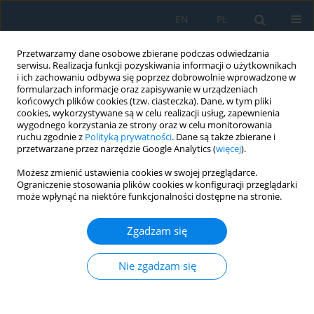
EN
PL
Przetwarzamy dane osobowe zbierane podczas odwiedzania
serwisu. Realizacja funkcji pozyskiwania informacji o użytkownikach
i ich zachowaniu odbywa się poprzez dobrowolnie wprowadzone w
formularzach informacje oraz zapisywanie w urządzeniach
końcowych plików cookies (tzw. ciasteczka). Dane, w tym pliki
cookies, wykorzystywane są w celu realizacji usług, zapewnienia
wygodnego korzystania ze strony oraz w celu monitorowania
ruchu zgodnie z
Polityką prywatności
. Dane są także zbierane i
Słowo kluczowe
genetic
przetwarzane przez narzędzie Google Analytics (
więcej
).
algorithm
Możesz zmienić ustawienia cookies w swojej przeglądarce.
Ograniczenie stosowania plików cookies w konfiguracji przeglądarki
może wpłynąć na niektóre funkcjonalności dostępne na stronie.
Cross‐Comparison of Evolutionary Algorithms for
Optimizing Design of Sustainable Supply Chain
Zgadzam się
Network under Disruption Risks
Atiya Al-Zuheri
Nie zgadzam się
Adv. Sci. Technol. Res. J. 2021; 15(4):342-351
DOI
:
https://doi.org/10.12913/22998624/142213
Statystyki