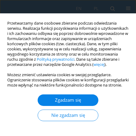
EN
PL
Przetwarzamy dane osobowe zbierane podczas odwiedzania
serwisu. Realizacja funkcji pozyskiwania informacji o użytkownikach
i ich zachowaniu odbywa się poprzez dobrowolnie wprowadzone w
formularzach informacje oraz zapisywanie w urządzeniach
końcowych plików cookies (tzw. ciasteczka). Dane, w tym pliki
cookies, wykorzystywane są w celu realizacji usług, zapewnienia
wygodnego korzystania ze strony oraz w celu monitorowania
ruchu zgodnie z
Polityką prywatności
. Dane są także zbierane i
Słowo kluczowe
friction damper
przetwarzane przez narzędzie Google Analytics (
więcej
).
Możesz zmienić ustawienia cookies w swojej przeglądarce.
Ograniczenie stosowania plików cookies w konfiguracji przeglądarki
Experimental evaluation of metallic hybrid
może wpłynąć na niektóre funkcjonalności dostępne na stronie.
damper device using comb teeth damper and
friction damper
Zgadzam się
R. Arvind
,
M. Helen Santhi
,
G. Malathi
Adv. Sci. Technol. Res. J. 2025; 19(7):223-233
Nie zgadzam się
DOI
:
https://doi.org/10.12913/22998624/204081
Statystyki