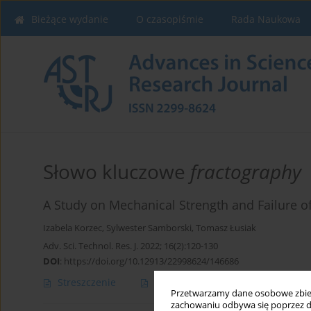
Bieżące wydanie
O czasopiśmie
Rada Naukowa
Słowo kluczowe
fractography
A Study on Mechanical Strength and Failure 
Izabela Korzec
,
Sylwester Samborski
,
Tomasz Łusiak
Adv. Sci. Technol. Res. J. 2022; 16(2):120-130
DOI
:
https://doi.org/10.12913/22998624/146686
Streszczenie
Artykuł
(PDF)
Przetwarzamy dane osobowe zbiera
zachowaniu odbywa się poprzez d