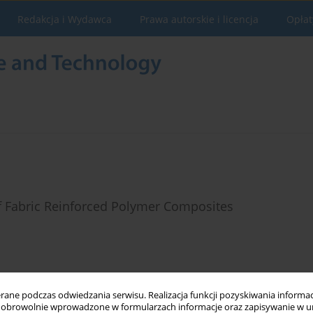
Redakcja i Wydawca
Prawa autorskie i licencja
Opłat
of Fabric Reinforced Polymer Composites
Statystyki
ne podczas odwiedzania serwisu. Realizacja funkcji pozyskiwania informacj
obrowolnie wprowadzone w formularzach informacje oraz zapisywanie w u