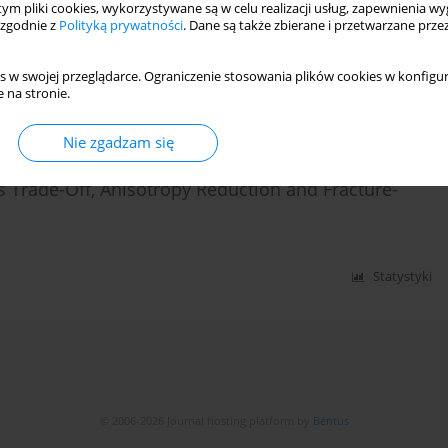
 tym pliki cookies, wykorzystywane są w celu realizacji usług, zapewnienia 
PERTIES AlMg1SiCu ALUMINIUM ALLOYS
 zgodnie z
Polityką prywatności
. Dane są także zbierane i przetwarzane prze
s w swojej przeglądarce. Ograniczenie stosowania plików cookies w konfigur
 na stronie.
Statystyki
Nie zgadzam się
Trade-Off, Anisotropy Reduction and Fracture-
Statystyki
© 2006-2026 Journal hosting platform by
Bentus