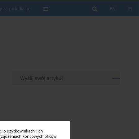
y za publikacje
EN
PL
Wyślij swój artykuł
i o użytkownikach i ich
rządzeniach końcowych plików