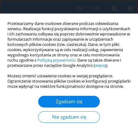
EN
PL
Przetwarzamy dane osobowe zbierane podczas odwiedzania
serwisu. Realizacja funkcji pozyskiwania informacji o użytkownikach
i ich zachowaniu odbywa się poprzez dobrowolnie wprowadzone w
formularzach informacje oraz zapisywanie w urządzeniach
końcowych plików cookies (tzw. ciasteczka). Dane, w tym pliki
cookies, wykorzystywane są w celu realizacji usług, zapewnienia
wygodnego korzystania ze strony oraz w celu monitorowania
ruchu zgodnie z
Polityką prywatności
. Dane są także zbierane i
Słowo kluczowe
flour
przetwarzane przez narzędzie Google Analytics (
więcej
).
Możesz zmienić ustawienia cookies w swojej przeglądarce.
Ograniczenie stosowania plików cookies w konfiguracji przeglądarki
Improving the permeability characteristic of
może wpłynąć na niektóre funkcjonalności dostępne na stronie.
nickle oxide/yttria stabilized zirconia anode
through thermal decomposition of organic
Zgadzam się
porous support as sustainable material for green
hydrogen ecosystem
Nie zgadzam się
Muhammad Faesal Febriandyono
,
Sulistyo Sulistyo
,
Mohammad
Tauviqirrahman
,
Rayhan Calista
,
Reza Abdu Rahman
Adv. Sci. Technol. Res. J. 2025; 19(4):270-279