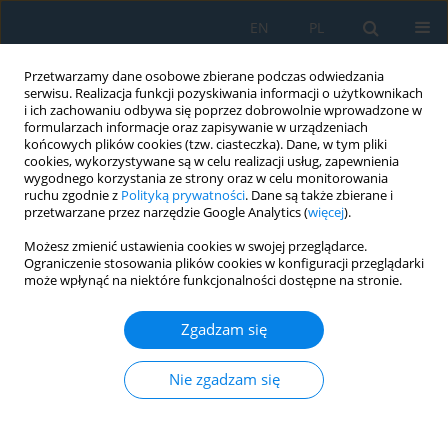
EN
PL
Przetwarzamy dane osobowe zbierane podczas odwiedzania
serwisu. Realizacja funkcji pozyskiwania informacji o użytkownikach
i ich zachowaniu odbywa się poprzez dobrowolnie wprowadzone w
formularzach informacje oraz zapisywanie w urządzeniach
końcowych plików cookies (tzw. ciasteczka). Dane, w tym pliki
cookies, wykorzystywane są w celu realizacji usług, zapewnienia
wygodnego korzystania ze strony oraz w celu monitorowania
ruchu zgodnie z
Polityką prywatności
. Dane są także zbierane i
Słowo kluczowe
fine coal
przetwarzane przez narzędzie Google Analytics (
więcej
).
Możesz zmienić ustawienia cookies w swojej przeglądarce.
Using Agglomeration Techniques for Coal and
Ograniczenie stosowania plików cookies w konfiguracji przeglądarki
Ash Waste Management in the Circular Economy
może wpłynąć na niektóre funkcjonalności dostępne na stronie.
Gabriel Borowski
,
Sameh Alsaqoor
,
Ali Alahmer
Zgadzam się
Adv. Sci. Technol. Res. J. 2021; 15(3):264-276
DOI
:
https://doi.org/10.12913/22998624/140784
Nie zgadzam się
Statystyki
Streszczenie
Artykuł
(PDF)