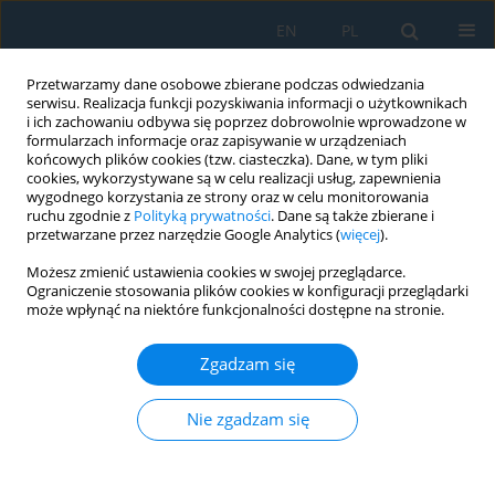
EN
PL
Przetwarzamy dane osobowe zbierane podczas odwiedzania
serwisu. Realizacja funkcji pozyskiwania informacji o użytkownikach
i ich zachowaniu odbywa się poprzez dobrowolnie wprowadzone w
formularzach informacje oraz zapisywanie w urządzeniach
końcowych plików cookies (tzw. ciasteczka). Dane, w tym pliki
cookies, wykorzystywane są w celu realizacji usług, zapewnienia
wygodnego korzystania ze strony oraz w celu monitorowania
ruchu zgodnie z
Polityką prywatności
. Dane są także zbierane i
Słowo kluczowe
failure
przetwarzane przez narzędzie Google Analytics (
więcej
).
phenomenon
Możesz zmienić ustawienia cookies w swojej przeglądarce.
Ograniczenie stosowania plików cookies w konfiguracji przeglądarki
może wpłynąć na niektóre funkcjonalności dostępne na stronie.
Influence of Hole Chamfer Size on Strength of
Blind Riveted Joints
Zgadzam się
Monika Lubas
,
Lucjan Witek
Nie zgadzam się
Adv. Sci. Technol. Res. J. 2021; 15(2):49-56
DOI
:
https://doi.org/10.12913/22998624/135632
Statystyki