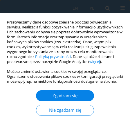
EN
PL
Przetwarzamy dane osobowe zbierane podczas odwiedzania
serwisu. Realizacja funkcji pozyskiwania informacji o użytkownikach
i ich zachowaniu odbywa się poprzez dobrowolnie wprowadzone w
formularzach informacje oraz zapisywanie w urządzeniach
końcowych plików cookies (tzw. ciasteczka). Dane, w tym pliki
cookies, wykorzystywane są w celu realizacji usług, zapewnienia
wygodnego korzystania ze strony oraz w celu monitorowania
ruchu zgodnie z
Polityką prywatności
. Dane są także zbierane i
Słowo kluczowe
equal channel
przetwarzane przez narzędzie Google Analytics (
więcej
).
angular pressing (ECAP)
Możesz zmienić ustawienia cookies w swojej przeglądarce.
Ograniczenie stosowania plików cookies w konfiguracji przeglądarki
może wpłynąć na niektóre funkcjonalności dostępne na stronie.
RESEARCH OF FATIGUE AND MECHANICAL
PROPERTIES AlMg1SiCu ALUMINIUM ALLOYS
Zgadzam się
Mária Mihaliková
,
Anna Lišková
,
Marek Vojtko
,
Tibor Kvačkaj
Nie zgadzam się
Adv. Sci. Technol. Res. J. 2015; 9(28):56-60
DOI
:
https://doi.org/10.12913/22998624/60784
Statystyki