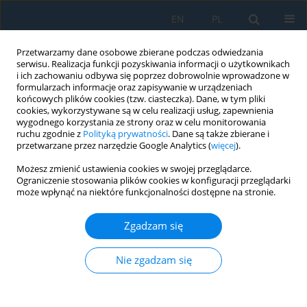
EN
PL
Przetwarzamy dane osobowe zbierane podczas odwiedzania
serwisu. Realizacja funkcji pozyskiwania informacji o użytkownikach
i ich zachowaniu odbywa się poprzez dobrowolnie wprowadzone w
formularzach informacje oraz zapisywanie w urządzeniach
końcowych plików cookies (tzw. ciasteczka). Dane, w tym pliki
cookies, wykorzystywane są w celu realizacji usług, zapewnienia
wygodnego korzystania ze strony oraz w celu monitorowania
ruchu zgodnie z
Polityką prywatności
. Dane są także zbierane i
Słowo kluczowe
emulsion
przetwarzane przez narzędzie Google Analytics (
więcej
).
polymerization
Możesz zmienić ustawienia cookies w swojej przeglądarce.
Ograniczenie stosowania plików cookies w konfiguracji przeglądarki
może wpłynąć na niektóre funkcjonalności dostępne na stronie.
EMULSION POLYMERIZATION OF THIOPHENE –
THE NEW WAY OF CONDUCTING POLYMERS
Zgadzam się
SYNTHESIS
Nie zgadzam się
Jacek Nowaczyk
,
Kornelia Kadac
,
Ewa Olewnik-Kruszkowska
Adv. Sci. Technol. Res. J. 2015; 9(27):118-122
DOI
:
https://doi.org/10.12913/22998624/59093