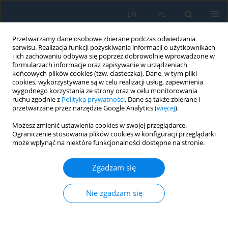
EN
PL
Przetwarzamy dane osobowe zbierane podczas odwiedzania
serwisu. Realizacja funkcji pozyskiwania informacji o użytkownikach
i ich zachowaniu odbywa się poprzez dobrowolnie wprowadzone w
formularzach informacje oraz zapisywanie w urządzeniach
końcowych plików cookies (tzw. ciasteczka). Dane, w tym pliki
cookies, wykorzystywane są w celu realizacji usług, zapewnienia
wygodnego korzystania ze strony oraz w celu monitorowania
ruchu zgodnie z
Polityką prywatności
. Dane są także zbierane i
Słowo kluczowe
drone
przetwarzane przez narzędzie Google Analytics (
więcej
).
Możesz zmienić ustawienia cookies w swojej przeglądarce.
The Concept of a Collection System for Gas
Ograniczenie stosowania plików cookies w konfiguracji przeglądarki
Mixture from the Interior of Chimney Openings
może wpłynąć na niektóre funkcjonalności dostępne na stronie.
for Unmanned Flying Systems
Zgadzam się
Michał Klimczyk
Adv. Sci. Technol. Res. J. 2021; 15(3):191-196
Nie zgadzam się
DOI
:
https://doi.org/10.12913/22998624/140494
Statystyki
Streszczenie
Artykuł
(PDF)