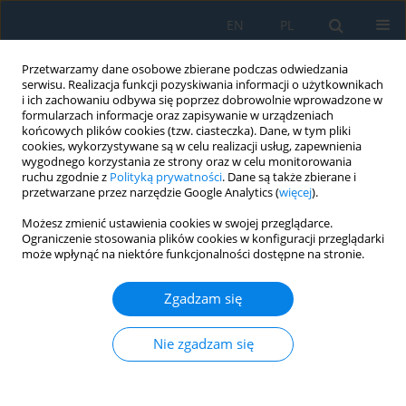
EN
PL
Przetwarzamy dane osobowe zbierane podczas odwiedzania
serwisu. Realizacja funkcji pozyskiwania informacji o użytkownikach
i ich zachowaniu odbywa się poprzez dobrowolnie wprowadzone w
formularzach informacje oraz zapisywanie w urządzeniach
końcowych plików cookies (tzw. ciasteczka). Dane, w tym pliki
cookies, wykorzystywane są w celu realizacji usług, zapewnienia
wygodnego korzystania ze strony oraz w celu monitorowania
ruchu zgodnie z
Polityką prywatności
. Dane są także zbierane i
Słowo kluczowe
cold storage
przetwarzane przez narzędzie Google Analytics (
więcej
).
warehouse
Możesz zmienić ustawienia cookies w swojej przeglądarce.
Ograniczenie stosowania plików cookies w konfiguracji przeglądarki
może wpłynąć na niektóre funkcjonalności dostępne na stronie.
Analysis of Temperatures in the Cold Storage of
Finished Products
Zgadzam się
Gabriela Bogdanovská
,
Beáta Stehlíková
,
Ján Kačur
Nie zgadzam się
Adv. Sci. Technol. Res. J. 2019; 13(3):54-66
DOI
:
https://doi.org/10.12913/22998624/109816
Statystyki