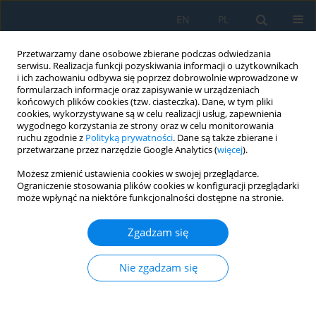
EN
PL
Przetwarzamy dane osobowe zbierane podczas odwiedzania
serwisu. Realizacja funkcji pozyskiwania informacji o użytkownikach
i ich zachowaniu odbywa się poprzez dobrowolnie wprowadzone w
formularzach informacje oraz zapisywanie w urządzeniach
końcowych plików cookies (tzw. ciasteczka). Dane, w tym pliki
cookies, wykorzystywane są w celu realizacji usług, zapewnienia
wygodnego korzystania ze strony oraz w celu monitorowania
ruchu zgodnie z
Polityką prywatności
. Dane są także zbierane i
Słowo kluczowe
coal
przetwarzane przez narzędzie Google Analytics (
więcej
).
Możesz zmienić ustawienia cookies w swojej przeglądarce.
Study of Selected Parameters of Coal Burned in a
Ograniczenie stosowania plików cookies w konfiguracji przeglądarki
Combined Heat and Power Plant
może wpłynąć na niektóre funkcjonalności dostępne na stronie.
Magdalena Paśnikowska-Łukaszuk
Zgadzam się
Adv. Sci. Technol. Res. J. 2021; 15(2):108-115
DOI
:
https://doi.org/10.12913/22998624/135439
Nie zgadzam się
Statystyki
Streszczenie
Artykuł
(PDF)