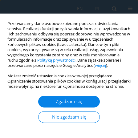
EN
PL
Przetwarzamy dane osobowe zbierane podczas odwiedzania
serwisu. Realizacja funkcji pozyskiwania informacji o użytkownikach
i ich zachowaniu odbywa się poprzez dobrowolnie wprowadzone w
formularzach informacje oraz zapisywanie w urządzeniach
końcowych plików cookies (tzw. ciasteczka). Dane, w tym pliki
cookies, wykorzystywane są w celu realizacji usług, zapewnienia
wygodnego korzystania ze strony oraz w celu monitorowania
ruchu zgodnie z
Polityką prywatności
. Dane są także zbierane i
Słowo kluczowe
brittle fracture
przetwarzane przez narzędzie Google Analytics (
więcej
).
Możesz zmienić ustawienia cookies w swojej przeglądarce.
Ograniczenie stosowania plików cookies w konfiguracji przeglądarki
The influence of in-plane constraints on fatigue
może wpłynąć na niektóre funkcjonalności dostępne na stronie.
crack growth rate
Zgadzam się
Jaroslaw Galkiewicz
,
Urszula Janus-Galkiewicz
,
Sebastian Lipiec
Adv. Sci. Technol. Res. J. 2025; 19(3):37-46
DOI
:
https://doi.org/10.12913/22998624/197172
Nie zgadzam się
Statystyki
Streszczenie
Artykuł
(PDF)