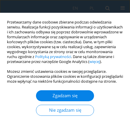
EN
PL
Przetwarzamy dane osobowe zbierane podczas odwiedzania
serwisu. Realizacja funkcji pozyskiwania informacji o użytkownikach
i ich zachowaniu odbywa się poprzez dobrowolnie wprowadzone w
formularzach informacje oraz zapisywanie w urządzeniach
końcowych plików cookies (tzw. ciasteczka). Dane, w tym pliki
cookies, wykorzystywane są w celu realizacji usług, zapewnienia
wygodnego korzystania ze strony oraz w celu monitorowania
ruchu zgodnie z
Polityką prywatności
. Dane są także zbierane i
Słowo kluczowe
biodegradable
przetwarzane przez narzędzie Google Analytics (
więcej
).
composites
Możesz zmienić ustawienia cookies w swojej przeglądarce.
Ograniczenie stosowania plików cookies w konfiguracji przeglądarki
może wpłynąć na niektóre funkcjonalności dostępne na stronie.
Effects of natural waxes on the physicochemical
properties of starch packaging fabricated by
Zgadzam się
compression molding
Magdalena Stepczyńska
,
Aleksandra Śpionek
Nie zgadzam się
Adv. Sci. Technol. Res. J. 2026; 20(4):492-504
DOI
:
https://doi.org/10.12913/22998624/214998
Statystyki