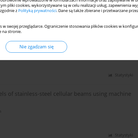
obrowolnie wprowadzone w formularzach informacje oraz zapisywanie w u
 tym pliki cookies, wykorzystywane są w celu realizacji usług, zapewnienia 
 zgodnie z
Polityką prywatności
. Dane są także zbierane i przetwarzane prze
Statystyki
s w swojej przeglądarce. Ograniczenie stosowania plików cookies w konfigur
 na stronie.
ssessment of traffic-induced vibrations in
Nie zgadzam się
Statystyki
ls of stainless-steel cellular beams using machine
n
Statystyki