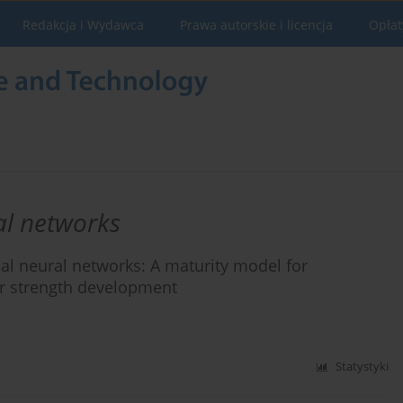
Redakcja i Wydawca
Prawa autorskie i licencja
Opłat
ral networks
cial neural networks: A maturity model for
ar strength development
Statystyki