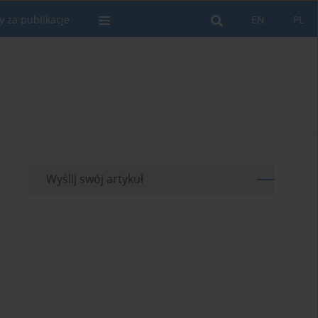
y za publikacje
EN
PL
Wyślij swój artykuł