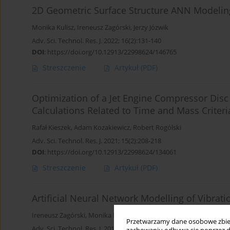
2D Geometric Surface Structure ANN Modeling
Monika Kulisz
,
Ireneusz Zagórski
,
Jerzy Józwik
Adv. Sci. Technol. Res. J. 2022; 16(2):131-140
DOI
:
https://doi.org/10.12913/22998624/146765
Streszczenie
Artykuł
(PDF)
Optimization of a Jet Engine Compressor Disc w
Calculations Related to Time and Mass Criteri
Rafał Kieszek
,
Adam Kozakiewicz
,
Robert Rogólski
Adv. Sci. Technol. Res. J. 2021; 15(2):208-218
DOI
:
https://doi.org/10.12913/22998624/134061
Streszczenie
Artykuł
(PDF)
Artificial Neural Network Modelling of Vibrati
Ireneusz Zagórski
,
Monika Kulisz
,
Aleksandra Semeniuk
,
Anna Ma
Przetwarzamy dane osobowe zbiera
Adv. Sci. Technol. Res. J. 2017; 11(3):261-269