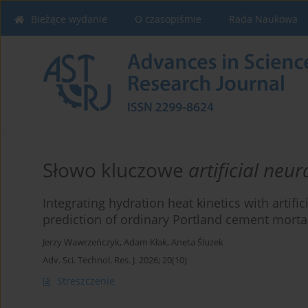
Bieżące wydanie
O czasopiśmie
Rada Naukowa
Słowo kluczowe
artificial neu
Integrating hydration heat kinetics with artifi
prediction of ordinary Portland cement mort
Jerzy Wawrzeńczyk
,
Adam Kłak
,
Aneta Śluzek
Adv. Sci. Technol. Res. J. 2026; 20(10)
Streszczenie