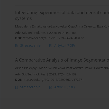
Integrating experimental data and neural com
systems
Magdalena Zimakowska-Laskowska
,
Olga Anna Orynycz
,
Ewa Kul
Adv. Sci. Technol. Res. J. 2025; 19(9):452-468
DOI
:
https://doi.org/10.12913/22998624/208172
Streszczenie
Artykuł
(PDF)
A Comparative Analysis of Image Segmentatio
Arsen Plaksyvyi
,
Maria Skublewska-Paszkowska
,
Pawel Powrozni
Adv. Sci. Technol. Res. J. 2023; 17(6):127-139
DOI
:
https://doi.org/10.12913/22998624/172771
Streszczenie
Artykuł
(PDF)