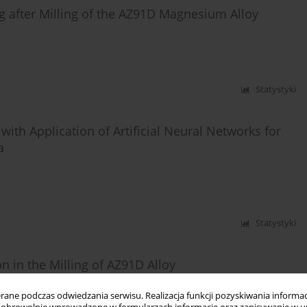
 after Milling of the AZ91D Magnesium Alloy
Statystyki
ith Application of Artificial Neural Networks for
a
Statystyki
on in the Milling of AZ91D Alloy
lec
ne podczas odwiedzania serwisu. Realizacja funkcji pozyskiwania informacj