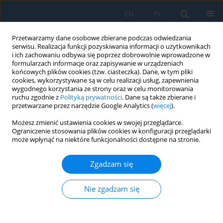
EN
PL
Przetwarzamy dane osobowe zbierane podczas odwiedzania
serwisu. Realizacja funkcji pozyskiwania informacji o użytkownikach
i ich zachowaniu odbywa się poprzez dobrowolnie wprowadzone w
formularzach informacje oraz zapisywanie w urządzeniach
końcowych plików cookies (tzw. ciasteczka). Dane, w tym pliki
cookies, wykorzystywane są w celu realizacji usług, zapewnienia
wygodnego korzystania ze strony oraz w celu monitorowania
ruchu zgodnie z
Polityką prywatności
. Dane są także zbierane i
Słowo kluczowe
TiO2–NiAl
przetwarzane przez narzędzie Google Analytics (
więcej
).
Możesz zmienić ustawienia cookies w swojej przeglądarce.
Ograniczenie stosowania plików cookies w konfiguracji przeglądarki
Research into Morphology and Properties of TiO2
może wpłynąć na niektóre funkcjonalności dostępne na stronie.
– NiAl Atmospheric Plasma Sprayed Coating
Zgadzam się
Andrzej Maruszczyk
,
Agata Dudek
,
Mirosław Szala
Adv. Sci. Technol. Res. J. 2017; 11(3):204-210
DOI
:
https://doi.org/10.12913/22998624/76450
Nie zgadzam się
Statystyki
Streszczenie
Artykuł
(PDF)