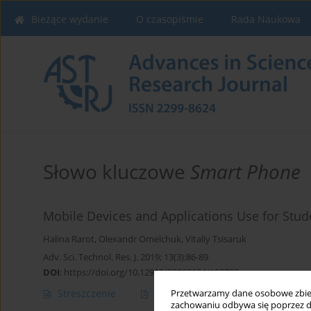
Bieżące wydanie
O czasopiśmie
Rada Naukowa
Słowo kluczowe
Smart Phone
Mobile Devices and Applications Use for Stud
Halina Rarot
,
Olexandr Omelchuk
,
Vitaliy Tsisaruk
Adv. Sci. Technol. Res. J. 2019; 13(3):86-89
DOI
:
https://doi.org/10.12913/22998624/109783
Streszczenie
Artykuł
(PDF)
Przetwarzamy dane osobowe zbiera
zachowaniu odbywa się poprzez d