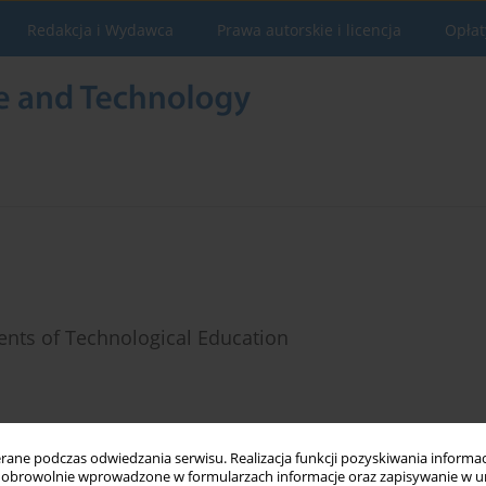
Redakcja i Wydawca
Prawa autorskie i licencja
Opłat
ents of Technological Education
Statystyki
ne podczas odwiedzania serwisu. Realizacja funkcji pozyskiwania informacj
obrowolnie wprowadzone w formularzach informacje oraz zapisywanie w u