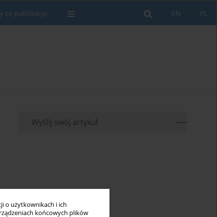
y za publikacje
EN
PL
Wyślij swój artykuł
i o użytkownikach i ich
rządzeniach końcowych plików