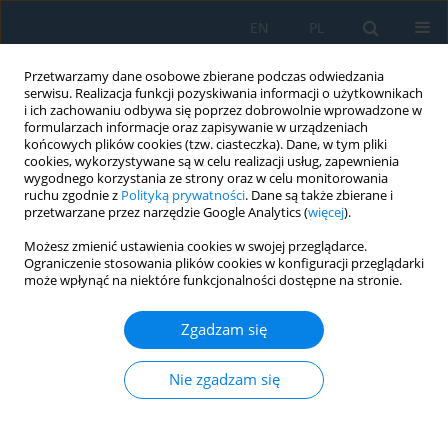
EN
PL
Przetwarzamy dane osobowe zbierane podczas odwiedzania
serwisu. Realizacja funkcji pozyskiwania informacji o użytkownikach
i ich zachowaniu odbywa się poprzez dobrowolnie wprowadzone w
formularzach informacje oraz zapisywanie w urządzeniach
końcowych plików cookies (tzw. ciasteczka). Dane, w tym pliki
cookies, wykorzystywane są w celu realizacji usług, zapewnienia
wygodnego korzystania ze strony oraz w celu monitorowania
ruchu zgodnie z
Polityką prywatności
. Dane są także zbierane i
Słowo kluczowe
RDE
przetwarzane przez narzędzie Google Analytics (
więcej
).
Możesz zmienić ustawienia cookies w swojej przeglądarce.
Ograniczenie stosowania plików cookies w konfiguracji przeglądarki
Assessment of the Environmental Costs of Rail
może wpłynąć na niektóre funkcjonalności dostępne na stronie.
Buses in Poland Based on Research in Real
Operating Conditions
Zgadzam się
Michalina Kamińska
,
Patryk Urbański
Adv. Sci. Technol. Res. J. 2024; 18(7):215-228
Nie zgadzam się
DOI
:
https://doi.org/10.12913/22998624/193458
Statystyki