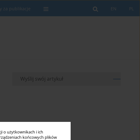
y za publikacje
EN
PL
Wyślij swój artykuł
i o użytkownikach i ich
rządzeniach końcowych plików