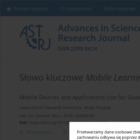
Bieżące wydanie
O czasopiśmie
Rada Naukowa
Słowo kluczowe
Mobile Learni
Mobile Devices and Applications Use for Stud
Halina Rarot
,
Olexandr Omelchuk
,
Vitaliy Tsisaruk
Adv. Sci. Technol. Res. J. 2019; 13(3):86-89
DOI
:
https://doi.org/10.12913/22998624/109783
Streszczenie
Artykuł
(PDF)
Przetwarzamy dane osobowe zbiera
zachowaniu odbywa się poprzez d