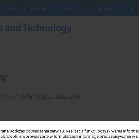
Redakcja i Wydawca
Prawa autorskie i licencja
Opłat
ng
ents of Technological Education
Statystyki
ne podczas odwiedzania serwisu. Realizacja funkcji pozyskiwania informacj
obrowolnie wprowadzone w formularzach informacje oraz zapisywanie w u