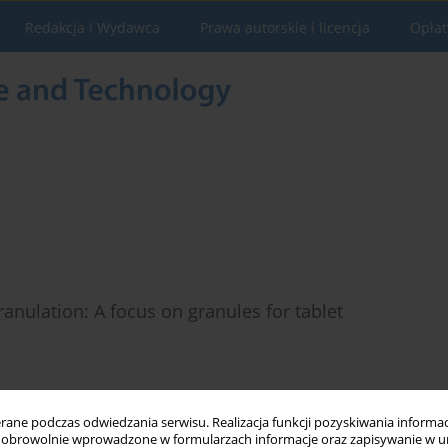
Redakcja i Wydawca
Prawa autorskie i licencja
Opłat
ranulation: A focus on granules for tablet
ne podczas odwiedzania serwisu. Realizacja funkcji pozyskiwania informacj
obrowolnie wprowadzone w formularzach informacje oraz zapisywanie w u
Statystyki