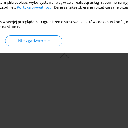
 tym pliki cookies, wykorzystywane są w celu realizacji usług, zapewnienia 
 zgodnie z
Polityką prywatności
. Dane są także zbierane i przetwarzane prze
s w swojej przeglądarce. Ograniczenie stosowania plików cookies w konfigur
 na stronie.
Nie zgadzam się
© 2006-2026 Journal hosting platform by
Bentus