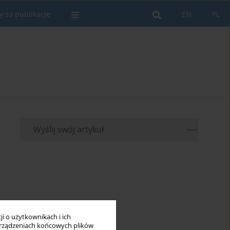
y za publikacje
EN
PL
Wyślij swój artykuł
i o użytkownikach i ich
rządzeniach końcowych plików