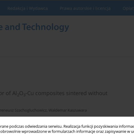
Redakcja i Wydawca
Prawa autorskie i licencja
Opłat
r of Al
O
-Cu composites sintered without
2
3
Ireneusz Szachogluchowicz
,
Waldemar Kaszuwara
ne podczas odwiedzania serwisu. Realizacja funkcji pozyskiwania informacj
obrowolnie wprowadzone w formularzach informacje oraz zapisywanie w u
Statystyki