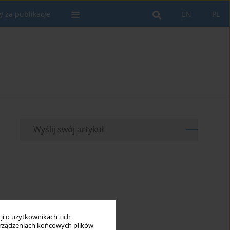
y za publikacje
EN
PL
Wyślij swój artykuł
i o użytkownikach i ich
rządzeniach końcowych plików