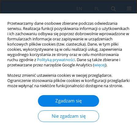
EN
PL
Przetwarzamy dane osobowe zbierane podczas odwiedzania
serwisu. Realizacja funkcji pozyskiwania informacji o użytkownikach
i ich zachowaniu odbywa się poprzez dobrowolnie wprowadzone w
formularzach informacje oraz zapisywanie w urządzeniach
końcowych plików cookies (tzw. ciasteczka). Dane, w tym pliki
cookies, wykorzystywane są w celu realizacji usług, zapewnienia
wygodnego korzystania ze strony oraz w celu monitorowania
ruchu zgodnie z
Polityką prywatności
. Dane są także zbierane i
vol. 11, 3, 2017
przetwarzane przez narzędzie Google Analytics (
więcej
).
Możesz zmienić ustawienia cookies w swojej przeglądarce.
Ograniczenie stosowania plików cookies w konfiguracji przeglądarki
może wpłynąć na niektóre funkcjonalności dostępne na stronie.
Rheological Properties of
Zgadzam się
Compositions Based on
Modified Polyvinyl Alcohol
Nie zgadzam się
1
1
Volodymyr Krasinskyi
,
Oleh Suberlyak
,