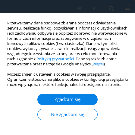
EN
PL
Przetwarzamy dane osobowe zbierane podczas odwiedzania
serwisu. Realizacja funkcji pozyskiwania informacji o użytkownikach
i ich zachowaniu odbywa się poprzez dobrowolnie wprowadzone w
formularzach informacje oraz zapisywanie w urządzeniach
końcowych plików cookies (tzw. ciasteczka). Dane, w tym pliki
cookies, wykorzystywane są w celu realizacji usług, zapewnienia
wygodnego korzystania ze strony oraz w celu monitorowania
ruchu zgodnie z
Polityką prywatności
. Dane są także zbierane i
vol. 18, 1, 2024
przetwarzane przez narzędzie Google Analytics (
więcej
).
Możesz zmienić ustawienia cookies w swojej przeglądarce.
Ograniczenie stosowania plików cookies w konfiguracji przeglądarki
może wpłynąć na niektóre funkcjonalności dostępne na stronie.
Research on the Distribution of
Zgadzam się
Axial Excitation of Positive
Pressure Ventilators in the
Nie zgadzam się
Aspect of Stability Safety of the