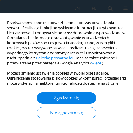
EN
PL
Przetwarzamy dane osobowe zbierane podczas odwiedzania
serwisu. Realizacja funkcji pozyskiwania informacji o użytkownikach
i ich zachowaniu odbywa się poprzez dobrowolnie wprowadzone w
formularzach informacje oraz zapisywanie w urządzeniach
końcowych plików cookies (tzw. ciasteczka). Dane, w tym pliki
cookies, wykorzystywane są w celu realizacji usług, zapewnienia
wygodnego korzystania ze strony oraz w celu monitorowania
ruchu zgodnie z
Polityką prywatności
. Dane są także zbierane i
vol. 10, 31, 2016
przetwarzane przez narzędzie Google Analytics (
więcej
).
Możesz zmienić ustawienia cookies w swojej przeglądarce.
Ograniczenie stosowania plików cookies w konfiguracji przeglądarki
może wpłynąć na niektóre funkcjonalności dostępne na stronie.
DESIGNING HYDRAULIC AIR CHAMBER IN WATER
TRANSMISSION SYSTEMS USING GENETIC
Zgadzam się
ALGORITHM
Abdorahim Jamal
,
Mohsen Najarchi
,
S. Mohammad Mehdi Najafi Zade
Nie zgadzam się
Adv. Sci. Technol. Res. J. 2016; 10(31):1-7
DOI
:
https://doi.org/10.12913/22998624/62119
Statystyki