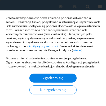
EN
PL
Przetwarzamy dane osobowe zbierane podczas odwiedzania
serwisu. Realizacja funkcji pozyskiwania informacji o użytkownikach
i ich zachowaniu odbywa się poprzez dobrowolnie wprowadzone w
formularzach informacje oraz zapisywanie w urządzeniach
końcowych plików cookies (tzw. ciasteczka). Dane, w tym pliki
cookies, wykorzystywane są w celu realizacji usług, zapewnienia
wygodnego korzystania ze strony oraz w celu monitorowania
ruchu zgodnie z
Polityką prywatności
. Dane są także zbierane i
vol. 10, 32, 2016
przetwarzane przez narzędzie Google Analytics (
więcej
).
Możesz zmienić ustawienia cookies w swojej przeglądarce.
Ograniczenie stosowania plików cookies w konfiguracji przeglądarki
może wpłynąć na niektóre funkcjonalności dostępne na stronie.
NUMERICAL MODELING OF
Zgadzam się
SKEW ROLLING PROCESS OF
TWIST DRILLS
Nie zgadzam się
1
1
Tomasz Adam Bulzak
,
Zbigniew Pater
,