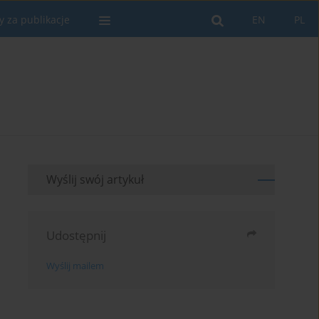
y za publikacje
EN
PL
Wyślij swój artykuł
Udostępnij
Wyślij mailem