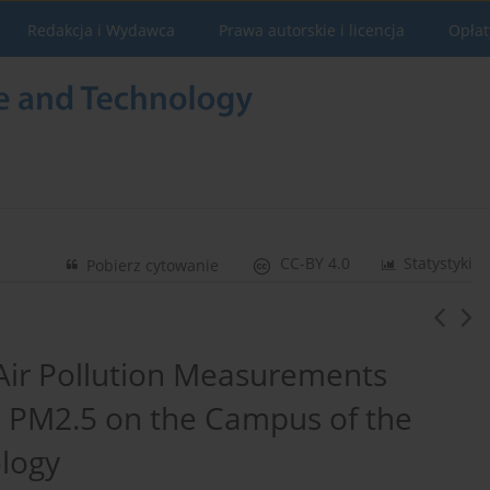
Redakcja i Wydawca
Prawa autorskie i licencja
Opłat
CC-BY 4.0
Statystyki
Pobierz cytowanie
 Air Pollution Measurements
 PM2.5 on the Campus of the
ology