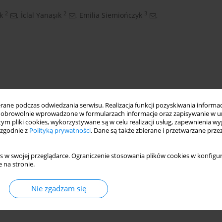
2
2
3
k
,
İclal Yanaşık
,
Emilia Siemiończyk
,
ne podczas odwiedzania serwisu. Realizacja funkcji pozyskiwania informacj
obrowolnie wprowadzone w formularzach informacje oraz zapisywanie w u
 tym pliki cookies, wykorzystywane są w celu realizacji usług, zapewnienia 
 zgodnie z
Polityką prywatności
. Dane są także zbierane i przetwarzane prze
air protection
s w swojej przeglądarce. Ograniczenie stosowania plików cookies w konfigur
 na stronie.
Nie zgadzam się