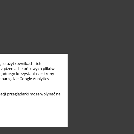
i o użytkownikach i ich
rządzeniach końcowych plików
wygodnego korzystania ze strony
z narzędzie Google Analytics
acji przeglądarki może wpłynąć na