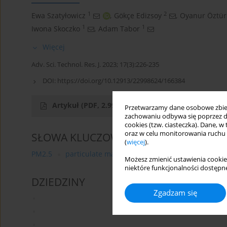
1
2
Ewa Szatyłowicz
,
Gökçe Edizsoy
,
Oyanur Öztür
1
1
Iwona Skoczko
,
Adam Tabor
Więcej
Adv. Sci. Technol. Res. J. 2023; 17(3):226-235
DOI:
https://doi.org/10.12913/22998624/166384
Artykuł
(PDF, 2.99 MB)
Przetwarzamy dane osobowe zbiera
zachowaniu odbywa się poprzez d
cookies (tzw. ciasteczka). Dane, w
oraz w celu monitorowania ruchu
SŁOWA KLUCZOWE
(
więcej
).
PM2.5
particulate matter
PM10
air monitoring
Możesz zmienić ustawienia cookie
niektóre funkcjonalności dostępne
DZIEDZINY
Zgadzam się