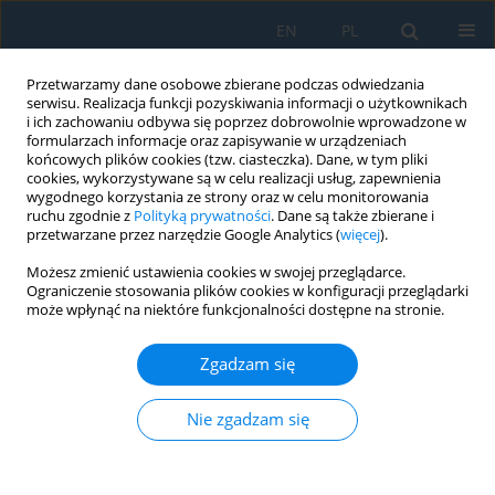
EN
PL
Przetwarzamy dane osobowe zbierane podczas odwiedzania
serwisu. Realizacja funkcji pozyskiwania informacji o użytkownikach
i ich zachowaniu odbywa się poprzez dobrowolnie wprowadzone w
formularzach informacje oraz zapisywanie w urządzeniach
końcowych plików cookies (tzw. ciasteczka). Dane, w tym pliki
cookies, wykorzystywane są w celu realizacji usług, zapewnienia
wygodnego korzystania ze strony oraz w celu monitorowania
ruchu zgodnie z
Polityką prywatności
. Dane są także zbierane i
vol. 18, 4, 2024
przetwarzane przez narzędzie Google Analytics (
więcej
).
Możesz zmienić ustawienia cookies w swojej przeglądarce.
Ograniczenie stosowania plików cookies w konfiguracji przeglądarki
może wpłynąć na niektóre funkcjonalności dostępne na stronie.
Mechanical Properties of
Zgadzam się
Carbon Fiber Reinforced
Materials for 3D Printing of
Nie zgadzam się
Ankle Foot Orthoses