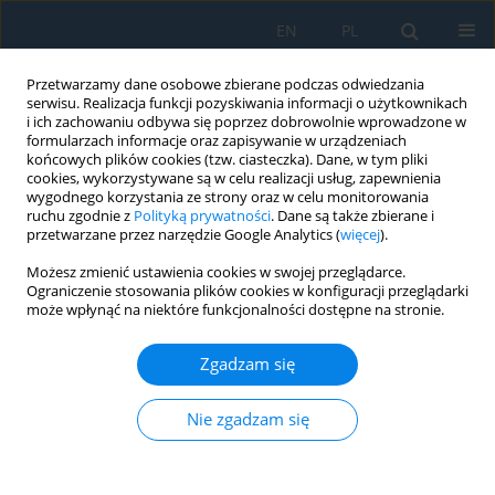
EN
PL
Przetwarzamy dane osobowe zbierane podczas odwiedzania
serwisu. Realizacja funkcji pozyskiwania informacji o użytkownikach
i ich zachowaniu odbywa się poprzez dobrowolnie wprowadzone w
formularzach informacje oraz zapisywanie w urządzeniach
końcowych plików cookies (tzw. ciasteczka). Dane, w tym pliki
cookies, wykorzystywane są w celu realizacji usług, zapewnienia
wygodnego korzystania ze strony oraz w celu monitorowania
ruchu zgodnie z
Polityką prywatności
. Dane są także zbierane i
vol. 17, 2, 2023
przetwarzane przez narzędzie Google Analytics (
więcej
).
Możesz zmienić ustawienia cookies w swojej przeglądarce.
Ograniczenie stosowania plików cookies w konfiguracji przeglądarki
może wpłynąć na niektóre funkcjonalności dostępne na stronie.
Material Selection of Collapsible
Zgadzam się
Pot Hauler and Finite Element
Analysis Simulation Applied to
Nie zgadzam się
the Selected Material