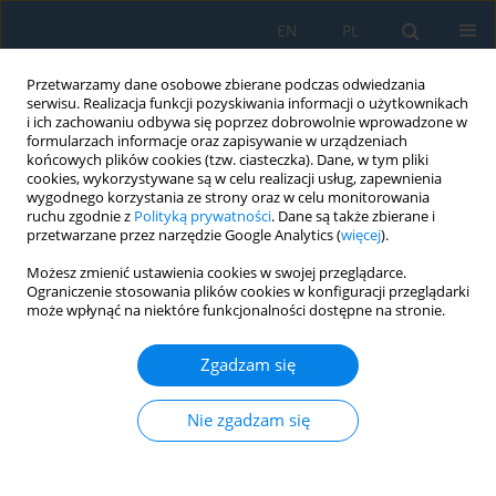
EN
PL
Przetwarzamy dane osobowe zbierane podczas odwiedzania
serwisu. Realizacja funkcji pozyskiwania informacji o użytkownikach
i ich zachowaniu odbywa się poprzez dobrowolnie wprowadzone w
formularzach informacje oraz zapisywanie w urządzeniach
końcowych plików cookies (tzw. ciasteczka). Dane, w tym pliki
cookies, wykorzystywane są w celu realizacji usług, zapewnienia
wygodnego korzystania ze strony oraz w celu monitorowania
ruchu zgodnie z
Polityką prywatności
. Dane są także zbierane i
vol. 12, 2, 2018
przetwarzane przez narzędzie Google Analytics (
więcej
).
Możesz zmienić ustawienia cookies w swojej przeglądarce.
Ograniczenie stosowania plików cookies w konfiguracji przeglądarki
może wpłynąć na niektóre funkcjonalności dostępne na stronie.
MODIFICATIONS AlSi7Mg0.3
Zgadzam się
ALLOYS TROUGH Ca, Sr AND Sb
Nie zgadzam się
1
1
1
Jaromír Cais
,
Pavel Kraus
,
Irena Lysoňková
Więcej