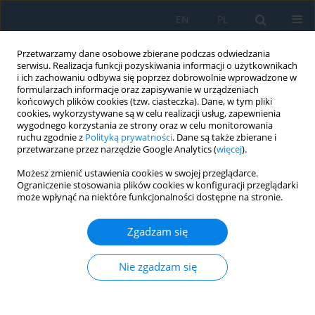
EN
PL
Przetwarzamy dane osobowe zbierane podczas odwiedzania
serwisu. Realizacja funkcji pozyskiwania informacji o użytkownikach
i ich zachowaniu odbywa się poprzez dobrowolnie wprowadzone w
formularzach informacje oraz zapisywanie w urządzeniach
końcowych plików cookies (tzw. ciasteczka). Dane, w tym pliki
cookies, wykorzystywane są w celu realizacji usług, zapewnienia
wygodnego korzystania ze strony oraz w celu monitorowania
ruchu zgodnie z
Polityką prywatności
. Dane są także zbierane i
vol. 15, 3, 2021
przetwarzane przez narzędzie Google Analytics (
więcej
).
Możesz zmienić ustawienia cookies w swojej przeglądarce.
Ograniczenie stosowania plików cookies w konfiguracji przeglądarki
może wpłynąć na niektóre funkcjonalności dostępne na stronie.
Intelligent Machining of Shape
Zgadzam się
Memory Alloys
Nie zgadzam się
1
Kapil Gupta
Więcej