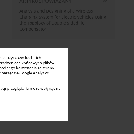
ARTYKUŁ POWIĄZANY
Analysis and Designing of a Wireless
Charging System for Electric Vehicles Using
the Topology of Double Sided llC
Compensator
i o użytkownikach i ich
rządzeniach końcowych plików
wygodnego korzystania ze strony
z narzędzie Google Analytics
acji przeglądarki może wpłynąć na