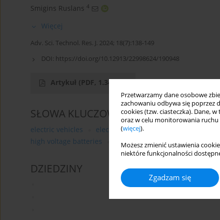
4
Smigins Ruslans
Więcej
Adv. Sci. Technol. Res. J. 2024; 18(7):138-149
DOI:
https://doi.org/10.12913/22998624/190948
Artykuł
(PDF, 1.34 MB)
Przetwarzamy dane osobowe zbiera
zachowaniu odbywa się poprzez d
SŁOWA KLUCZOWE
cookies (tzw. ciasteczka). Dane, w
oraz w celu monitorowania ruchu
(
więcej
).
electric vehicles
electric vehicle technology
vehicle 
high voltage batteries
electric powertrain
Możesz zmienić ustawienia cookie
niektóre funkcjonalności dostępne
DZIEDZINY
Zgadzam się