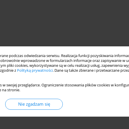
ne podczas odwiedzania serwisu. Realizacja funkcji pozyskiwania informacj
obrowolnie wprowadzone w formularzach informacje oraz zapisywanie w u
 tym pliki cookies, wykorzystywane są w celu realizacji usług, zapewnienia 
 zgodnie z
Polityką prywatności
. Dane są także zbierane i przetwarzane prze
electrification
training
curriculum development
s w swojej przeglądarce. Ograniczenie stosowania plików cookies w konfigur
 na stronie.
Nie zgadzam się