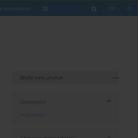
y za publikacje
EN
PL
Wyślij swój artykuł
Udostępnij
Wyślij mailem