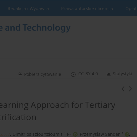
Redakcja i Wydawca
Prawa autorskie i licencja
Opłat
CC-BY 4.0
Statystyki
Pobierz cytowanie
arning Approach for Tertiary
rification
1
3
,
Dimitrios Tziourtzioumis
,
Przemysław Sander
,