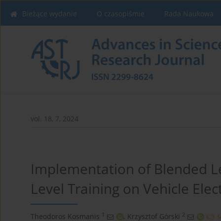
Bieżące wydanie
O czasopiśmie
Rada Naukowa
vol. 18, 7, 2024
Implementation of Blended Le
Level Training on Vehicle Elect
1
2
Theodoros Kosmanis
,
Krzysztof Górski