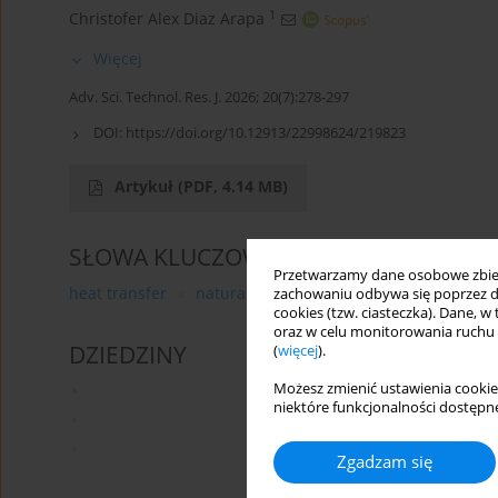
1
Christofer Alex Diaz Arapa
Więcej
Adv. Sci. Technol. Res. J. 2026; 20(7):278-297
DOI:
https://doi.org/10.12913/22998624/219823
Artykuł
(PDF, 4.14 MB)
SŁOWA KLUCZOWE
Przetwarzamy dane osobowe zbiera
heat transfer
natural gas
nanofluid
intercooler
zachowaniu odbywa się poprzez d
cookies (tzw. ciasteczka). Dane, w
oraz w celu monitorowania ruchu
DZIEDZINY
(
więcej
).
Możesz zmienić ustawienia cookie
niektóre funkcjonalności dostępne
Zgadzam się