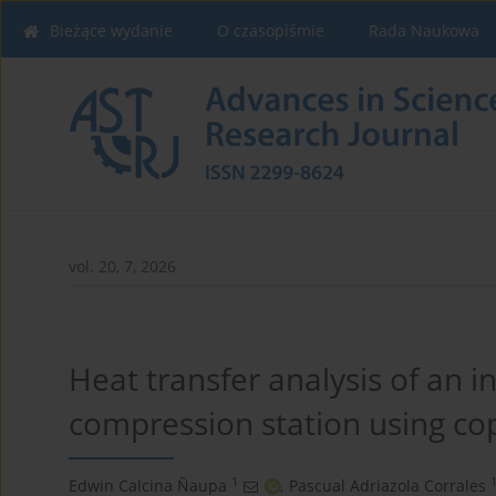
Bieżące wydanie
O czasopiśmie
Rada Naukowa
vol. 20, 7, 2026
Heat transfer analysis of an i
compression station using co
1
Edwin Calcina Ñaupa
,
Pascual Adriazola Corrales