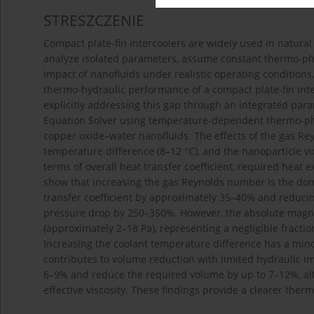
STRESZCZENIE
Compact plate-fin intercoolers are widely used in natural
analyze isolated parameters, assume constant thermo-phy
impact of nanofluids under realistic operating conditions
thermo-hydraulic performance of a compact plate-fin inte
explicitly addressing this gap through an integrated pa
Equation Solver using temperature-dependent thermo-phys
copper oxide–water nanofluids. The effects of the gas R
temperature difference (8–12 °C), and the nanoparticle v
terms of overall heat transfer coefficient, required heat
show that increasing the gas Reynolds number is the do
transfer coefficient by approximately 35–40% and reduci
pressure drop by 250–350%. However, the absolute magni
(approximately 2–18 Pa), representing a negligible fracti
Increasing the coolant temperature difference has a minor 
contributes to volume reduction with limited hydraulic im
6–9% and reduce the required volume by up to 7–12%, al
effective viscosity. These findings provide a clearer the