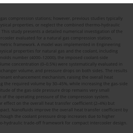
 gas compression stations; however, previous studies typically
sical properties, or neglect the combined thermo-hydraulic
. This study presents a detailed numerical investigation of the
rcooler evaluated for a natural gas compression station,
rametric framework. A model was implemented in Engineering
ical properties for natural gas and the coolant, including
eynolds number (4000–12000), the imposed coolant-side
olume concentration (0–0.5%) were systematically evaluated in
 exchanger volume, and pressure drops on both sides. The results
minant enhancement mechanism, raising the overall heat
ng the required volume by 30–45%, while increasing the gas-side
tude of the gas-side pressure drop remains very small
on of the operating pressure of the compression system.
effect on the overall heat transfer coefficient (2–4%) but
pact. Nanofluids improve the overall heat transfer coefficient by
though the coolant pressure drop increases due to higher
rmo-hydraulic trade-off framework for compact intercooler design.