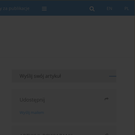
y za publikacje
EN
PL
Wyślij swój artykuł
Udostępnij
Wyślij mailem