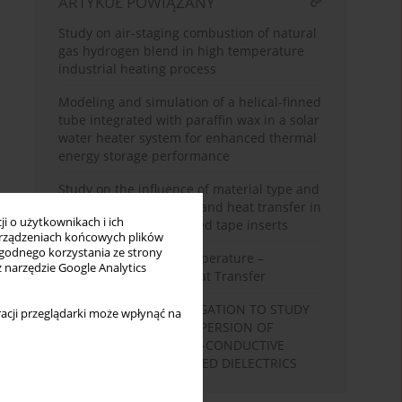
ARTYKUŁ POWIĄZANY
Study on air-staging combustion of natural
gas hydrogen blend in high temperature
industrial heating process
Modeling and simulation of a helical-finned
tube integrated with paraffin wax in a solar
water heater system for enhanced thermal
energy storage performance
Study on the influence of material type and
pitch ratio on flow field and heat transfer in
i o użytkownikach i ich
tubes using U-cut twisted tape inserts
rządzeniach końcowych plików
wygodnego korzystania ze strony
Surface Imaging of Temperature –
z narzędzie Google Analytics
Research Method of Heat Transfer
EXPERIMENTAL INVESTIGATION TO STUDY
acji przeglądarki może wpłynąć na
THE VISCOSITY AND DISPERSION OF
CONDUCTIVE AND NON-CONDUCTIVE
NANOPOWDERS’ BLENDED DIELECTRICS