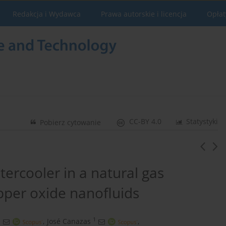
Redakcja i Wydawca
Prawa autorskie i licencja
Opłat
CC-BY 4.0
Statystyki
Pobierz cytowanie
ntercooler in a natural gas
pper oxide nanofluids
1
1
,
José Canazas
,