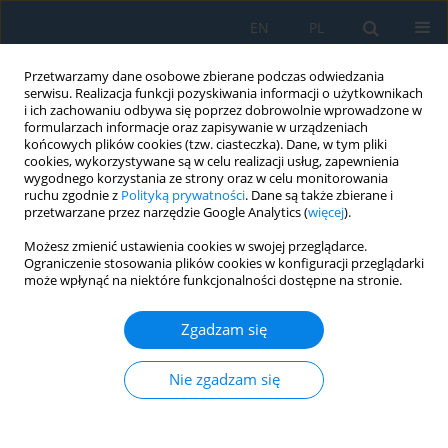
EN
PL
Przetwarzamy dane osobowe zbierane podczas odwiedzania
serwisu. Realizacja funkcji pozyskiwania informacji o użytkownikach
i ich zachowaniu odbywa się poprzez dobrowolnie wprowadzone w
formularzach informacje oraz zapisywanie w urządzeniach
końcowych plików cookies (tzw. ciasteczka). Dane, w tym pliki
cookies, wykorzystywane są w celu realizacji usług, zapewnienia
wygodnego korzystania ze strony oraz w celu monitorowania
ruchu zgodnie z
Polityką prywatności
. Dane są także zbierane i
vol. 7, 17, 2013
przetwarzane przez narzędzie Google Analytics (
więcej
).
Możesz zmienić ustawienia cookies w swojej przeglądarce.
Ograniczenie stosowania plików cookies w konfiguracji przeglądarki
może wpłynąć na niektóre funkcjonalności dostępne na stronie.
GRINDING OF SHAPED TOOLS
Zgadzam się
ON CNC TOOL GRINDER
Nie zgadzam się
1
2
Ján Kráľ
,
Ján Kráľ Jr.
Więcej