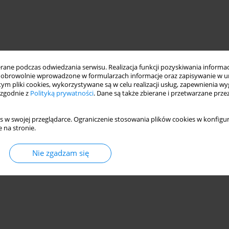
ne podczas odwiedzania serwisu. Realizacja funkcji pozyskiwania informacj
obrowolnie wprowadzone w formularzach informacje oraz zapisywanie w u
 tym pliki cookies, wykorzystywane są w celu realizacji usług, zapewnienia 
 zgodnie z
Polityką prywatności
. Dane są także zbierane i przetwarzane prze
s w swojej przeglądarce. Ograniczenie stosowania plików cookies w konfigur
 na stronie.
surface roughness
cutting force
Nie zgadzam się