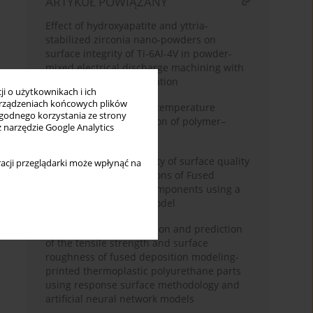
ARTYKUŁ POWIĄZANY
Effect of hydroxyapatite and yttria-
stabilized zirconia nano-powders on
surface integrity of Ti-6Al-4V in powder-
mixed electrical discharge machining with
multi-response optimization
i o użytkownikach i ich
rządzeniach końcowych plików
Effect of prior elevated-temperature
wygodnego korzystania ze strony
exposure on static friction of polymer–
z narzędzie Google Analytics
polymer sliding pairs
Enhancing the uniformity of surface quality
acji przeglądarki może wpłynąć na
across various orientations of Fused
Deposition Modeling components using a
hybrid Taguchi fuzzy model
Experimental investigation and prediction
of the tensile strength and surface
roughness of fused deposition modeling-
printed thermoplastic polyurethane parts
using response surface methodology and
artificial neural network models