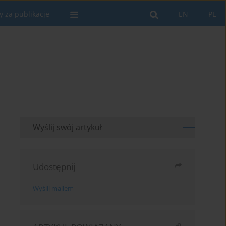
y za publikacje
EN
PL
Wyślij swój artykuł
Udostępnij
Wyślij mailem