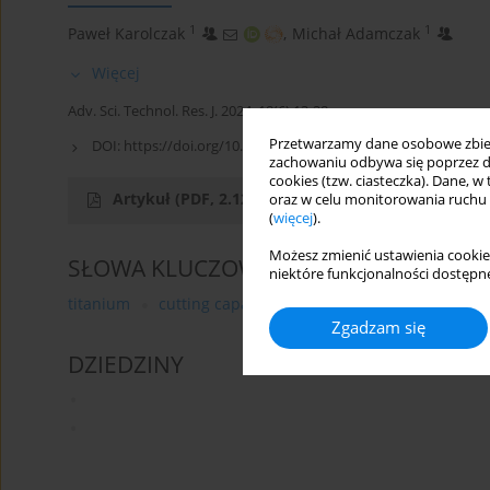
1
1
Paweł Karolczak
,
Michał Adamczak
Więcej
Adv. Sci. Technol. Res. J. 2024; 18(6):13-28
Przetwarzamy dane osobowe zbiera
DOI:
https://doi.org/10.12913/22998624/191015
zachowaniu odbywa się poprzez d
cookies (tzw. ciasteczka). Dane, w
Artykuł
(PDF, 2.12 MB)
oraz w celu monitorowania ruchu
(
więcej
).
Możesz zmienić ustawienia cookie
SŁOWA KLUCZOWE
niektóre funkcjonalności dostępne
titanium
cutting capabilities of tools
tool coatings
Zgadzam się
DZIEDZINY