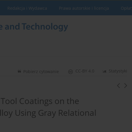
Redakcja i Wydawca
Prawa autorskie i licencja
Opłat
CC-BY 4.0
Statystyki
Pobierz cytowanie
 Tool Coatings on the
lloy Using Gray Relational