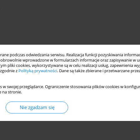
ne podczas odwiedzania serwisu. Realizacja funkcji pozyskiwania informacj
obrowolnie wprowadzone w formularzach informacje oraz zapisywanie w u
 tym pliki cookies, wykorzystywane są w celu realizacji usług, zapewnienia 
 zgodnie z
Polityką prywatności
. Dane są także zbierane i przetwarzane prze
uction
heritage restoration
climatic conditions
s w swojej przeglądarce. Ograniczenie stosowania plików cookies w konfigur
 na stronie.
Nie zgadzam się