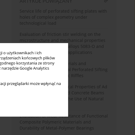
ARTYKUŁ POWIĄZANY
Service life of perforated sifting plates with
holes of complex geometry under
technological load
Evaluation of friction stir welding on the
microstructure and mechanical properties
of dissimilar aluminum alloys 5083-O and
6061-T6 for automotive applications
i o użytkownikach i ich
rządzeniach końcowych plików
wygodnego korzystania ze strony
Dynamics of Loose Materials and
z narzędzie Google Analytics
Oscillations of Cylindrical Perforated Sifting
Surfaces with Volumetric Riffles
acji przeglądarki może wpłynąć na
Comparison of Mechanical Properties of Ad
Hoc T-Section Reinforced Concrete Beams
Made of Concrete with the Use of Natural
and Recycled Aggregate
Evaluation of Wear Resistance of Functional
Composite Polymeric Materials and
Durability of Metal-Polymer Bearings