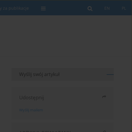
y za publikacje
EN
PL
Wyślij swój artykuł
Udostępnij
Wyślij mailem