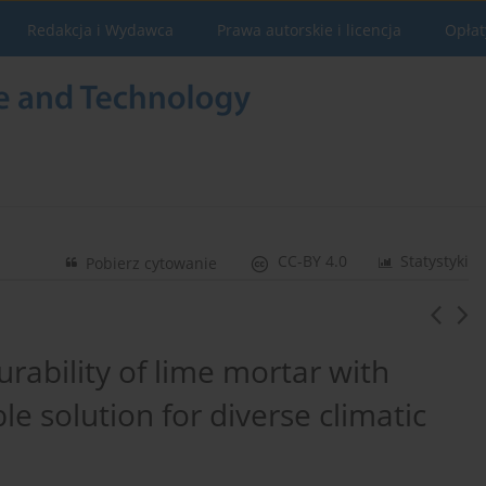
Redakcja i Wydawca
Prawa autorskie i licencja
Opłat
CC-BY 4.0
Statystyki
Pobierz cytowanie
rability of lime mortar with
e solution for diverse climatic