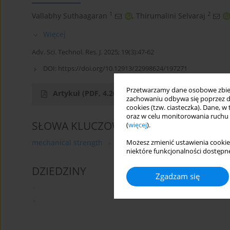
1
2
Vallabhy Suthaagaran
,
Thirumalini Selvaraj
Więcej
Adv. Sci. Technol. Res. J. 2025; 19(3):47-62
DOI:
https://doi.org/10.12913/22998624/197271
Przetwarzamy dane osobowe zbiera
Artykuł
(PDF, 4.26 MB)
zachowaniu odbywa się poprzez d
cookies (tzw. ciasteczka). Dane, w
oraz w celu monitorowania ruchu
SŁOWA KLUCZOWE
(
więcej
).
mechanical strength
durability
sustainable constr
Możesz zmienić ustawienia cookie
niektóre funkcjonalności dostępne
DZIEDZINY
Zgadzam się