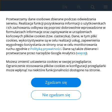
EN
PL
Przetwarzamy dane osobowe zbierane podczas odwiedzania
serwisu. Realizacja funkcji pozyskiwania informacji o użytkownikach
i ich zachowaniu odbywa się poprzez dobrowolnie wprowadzone w
formularzach informacje oraz zapisywanie w urządzeniach
końcowych plików cookies (tzw. ciasteczka). Dane, w tym pliki
cookies, wykorzystywane są w celu realizacji usług, zapewnienia
wygodnego korzystania ze strony oraz w celu monitorowania
ruchu zgodnie z
Polityką prywatności
. Dane są także zbierane i
vol. 18, 3, 2024
przetwarzane przez narzędzie Google Analytics (
więcej
).
Możesz zmienić ustawienia cookies w swojej przeglądarce.
Ograniczenie stosowania plików cookies w konfiguracji przeglądarki
może wpłynąć na niektóre funkcjonalności dostępne na stronie.
Enhanced Concrete
Zgadzam się
Performance and Sustainability
with Fly Ash and Ground
Nie zgadzam się
Granulated Blast Furnace Slag –