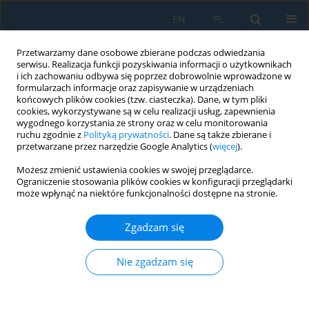
EN
PL
Przetwarzamy dane osobowe zbierane podczas odwiedzania
serwisu. Realizacja funkcji pozyskiwania informacji o użytkownikach
i ich zachowaniu odbywa się poprzez dobrowolnie wprowadzone w
formularzach informacje oraz zapisywanie w urządzeniach
końcowych plików cookies (tzw. ciasteczka). Dane, w tym pliki
cookies, wykorzystywane są w celu realizacji usług, zapewnienia
wygodnego korzystania ze strony oraz w celu monitorowania
ruchu zgodnie z
Polityką prywatności
. Dane są także zbierane i
vol. 19, 6, 2025
przetwarzane przez narzędzie Google Analytics (
więcej
).
Możesz zmienić ustawienia cookies w swojej przeglądarce.
Ograniczenie stosowania plików cookies w konfiguracji przeglądarki
może wpłynąć na niektóre funkcjonalności dostępne na stronie.
Effect of additional titanium
Zgadzam się
diboride on characteristic of Ti-
24Nb-4Zr-8Sn alloy
Nie zgadzam się
1
Hussein Khalil Burhan
,