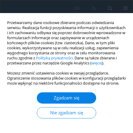
EN
PL
Przetwarzamy dane osobowe zbierane podczas odwiedzania
serwisu. Realizacja funkcji pozyskiwania informacji o użytkownikach
i ich zachowaniu odbywa się poprzez dobrowolnie wprowadzone w
formularzach informacje oraz zapisywanie w urządzeniach
końcowych plików cookies (tzw. ciasteczka). Dane, w tym pliki
cookies, wykorzystywane są w celu realizacji usług, zapewnienia
wygodnego korzystania ze strony oraz w celu monitorowania
ruchu zgodnie z
Polityką prywatności
. Dane są także zbierane i
vol. 16, 6, 2022
przetwarzane przez narzędzie Google Analytics (
więcej
).
Możesz zmienić ustawienia cookies w swojej przeglądarce.
Ograniczenie stosowania plików cookies w konfiguracji przeglądarki
może wpłynąć na niektóre funkcjonalności dostępne na stronie.
Effect of Workpiece Slenderness
Zgadzam się
on the Numerical Flow Lines
Distribution in the Cross-Section
Nie zgadzam się
of a Circular-Symmetric Part