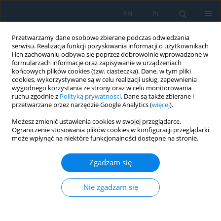
EN
PL
Przetwarzamy dane osobowe zbierane podczas odwiedzania
serwisu. Realizacja funkcji pozyskiwania informacji o użytkownikach
i ich zachowaniu odbywa się poprzez dobrowolnie wprowadzone w
formularzach informacje oraz zapisywanie w urządzeniach
końcowych plików cookies (tzw. ciasteczka). Dane, w tym pliki
cookies, wykorzystywane są w celu realizacji usług, zapewnienia
wygodnego korzystania ze strony oraz w celu monitorowania
ruchu zgodnie z
Polityką prywatności
. Dane są także zbierane i
vol. 16, 3, 2022
przetwarzane przez narzędzie Google Analytics (
więcej
).
Możesz zmienić ustawienia cookies w swojej przeglądarce.
Ograniczenie stosowania plików cookies w konfiguracji przeglądarki
może wpłynąć na niektóre funkcjonalności dostępne na stronie.
Effect of Machining Settings and
Zgadzam się
Tool Geometry on Surface
Quality After Machining of
Nie zgadzam się
Al/CFRP Sandwich Structures