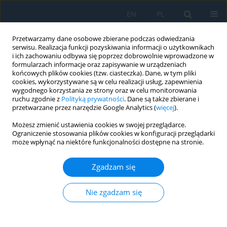
EN
PL
Przetwarzamy dane osobowe zbierane podczas odwiedzania
serwisu. Realizacja funkcji pozyskiwania informacji o użytkownikach
i ich zachowaniu odbywa się poprzez dobrowolnie wprowadzone w
formularzach informacje oraz zapisywanie w urządzeniach
końcowych plików cookies (tzw. ciasteczka). Dane, w tym pliki
cookies, wykorzystywane są w celu realizacji usług, zapewnienia
wygodnego korzystania ze strony oraz w celu monitorowania
ruchu zgodnie z
Polityką prywatności
. Dane są także zbierane i
vol. 12, 3, 2018
przetwarzane przez narzędzie Google Analytics (
więcej
).
Możesz zmienić ustawienia cookies w swojej przeglądarce.
Ograniczenie stosowania plików cookies w konfiguracji przeglądarki
może wpłynąć na niektóre funkcjonalności dostępne na stronie.
EFFECTS OF FORMING TOOLS
Zgadzam się
AND PROCESS PARAMETERS ON
SURFACE ROUGHNESS IN
Nie zgadzam się
INCREMENTAL SHEET