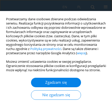
EN
PL
Przetwarzamy dane osobowe zbierane podczas odwiedzania
serwisu. Realizacja funkcji pozyskiwania informacji o użytkownikach
i ich zachowaniu odbywa się poprzez dobrowolnie wprowadzone w
formularzach informacje oraz zapisywanie w urządzeniach
końcowych plików cookies (tzw. ciasteczka). Dane, w tym pliki
cookies, wykorzystywane są w celu realizacji usług, zapewnienia
wygodnego korzystania ze strony oraz w celu monitorowania
ruchu zgodnie z
Polityką prywatności
. Dane są także zbierane i
vol. 19, 4, 2025
przetwarzane przez narzędzie Google Analytics (
więcej
).
Możesz zmienić ustawienia cookies w swojej przeglądarce.
Ograniczenie stosowania plików cookies w konfiguracji przeglądarki
może wpłynąć na niektóre funkcjonalności dostępne na stronie.
Detecting clustered fruits using
Zgadzam się
a hybrid of convolutional neural
networks and machine learning
Nie zgadzam się
classifiers – Case study