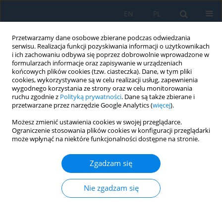
EN
PL
Przetwarzamy dane osobowe zbierane podczas odwiedzania
serwisu. Realizacja funkcji pozyskiwania informacji o użytkownikach
i ich zachowaniu odbywa się poprzez dobrowolnie wprowadzone w
formularzach informacje oraz zapisywanie w urządzeniach
końcowych plików cookies (tzw. ciasteczka). Dane, w tym pliki
cookies, wykorzystywane są w celu realizacji usług, zapewnienia
wygodnego korzystania ze strony oraz w celu monitorowania
ruchu zgodnie z
Polityką prywatności
. Dane są także zbierane i
vol. 13, 2, 2019
przetwarzane przez narzędzie Google Analytics (
więcej
).
Możesz zmienić ustawienia cookies w swojej przeglądarce.
Ograniczenie stosowania plików cookies w konfiguracji przeglądarki
może wpłynąć na niektóre funkcjonalności dostępne na stronie.
Computer Simulation of the
Zgadzam się
Impact of Optimization of Width
in the Helical Cylindrical Gear
Nie zgadzam się
on Bearing and Durability. Part