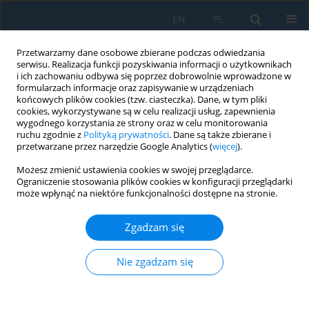
EN
PL
Przetwarzamy dane osobowe zbierane podczas odwiedzania
serwisu. Realizacja funkcji pozyskiwania informacji o użytkownikach
i ich zachowaniu odbywa się poprzez dobrowolnie wprowadzone w
formularzach informacje oraz zapisywanie w urządzeniach
końcowych plików cookies (tzw. ciasteczka). Dane, w tym pliki
cookies, wykorzystywane są w celu realizacji usług, zapewnienia
wygodnego korzystania ze strony oraz w celu monitorowania
ruchu zgodnie z
Polityką prywatności
. Dane są także zbierane i
vol. 19, 7, 2025
przetwarzane przez narzędzie Google Analytics (
więcej
).
Możesz zmienić ustawienia cookies w swojej przeglądarce.
Ograniczenie stosowania plików cookies w konfiguracji przeglądarki
może wpłynąć na niektóre funkcjonalności dostępne na stronie.
Characterization of new
Zgadzam się
powders used in ecological
technology of shell moulds
Nie zgadzam się
fabrication