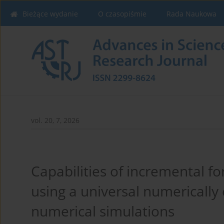
Bieżące wydanie
O czasopiśmie
Rada Naukowa
vol. 20, 7, 2026
Capabilities of incremental f
using a universal numericall
numerical simulations