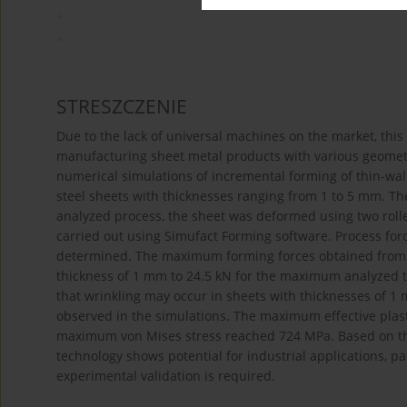
STRESZCZENIE
Due to the lack of universal machines on the market, th
manufacturing sheet metal products with various geometrie
numerical simulations of incremental forming of thin-wa
steel sheets with thicknesses ranging from 1 to 5 mm. The
analyzed process, the sheet was deformed using two rolle
carried out using Simufact Forming software. Process forc
determined. The maximum forming forces obtained from t
thickness of 1 mm to 24.5 kN for the maximum analyzed t
that wrinkling may occur in sheets with thicknesses of 1 
observed in the simulations. The maximum effective plast
maximum von Mises stress reached 724 MPa. Based on the 
technology shows potential for industrial applications, pa
experimental validation is required.