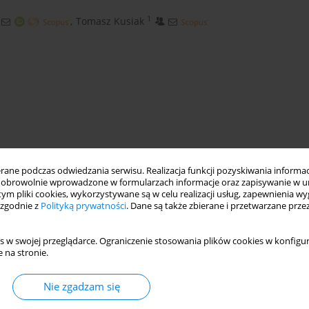
1
,
Tomasz Kusiak
ne podczas odwiedzania serwisu. Realizacja funkcji pozyskiwania informacj
obrowolnie wprowadzone w formularzach informacje oraz zapisywanie w u
sheet metal forming
incremental forming
 tym pliki cookies, wykorzystywane są w celu realizacji usług, zapewnienia 
 zgodnie z
Polityką prywatności
. Dane są także zbierane i przetwarzane prze
s w swojej przeglądarce. Ograniczenie stosowania plików cookies w konfigur
 na stronie.
Nie zgadzam się