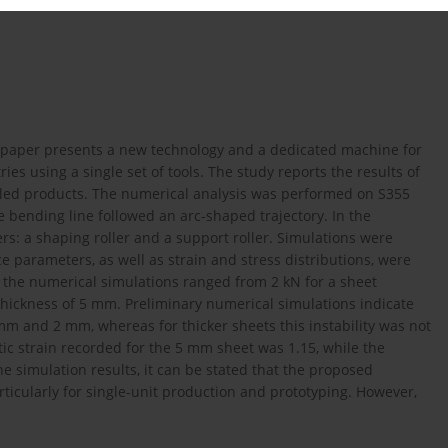
is paper presents a new technology and a dedicated machine for
s using a single set of tools. The study reports the results of
lled products. The numerical analysis was performed on S355
 bending line followed an arc-shaped trajectory. In the
rs: a shaping roller and a support roller. Simulations were
e parameters, as well as strain and stress distributions, were
he numerical simulations ranged from 2 kN for a sheet
hickness of 5 mm. Preliminary numerical simulations indicate
mm and 2 mm, whereas for thicker sheets this instability was not
ic strain recorded for the 5 mm sheet was 1.15, while the
simulation results, it can be stated that the proposed
rticularly for single-unit production and prototyping. However,