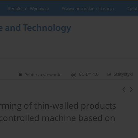
Redakcja i Wydawca
Prawa autorskie i licencja
Opłat
CC-BY 4.0
Statystyki
Pobierz cytowanie
orming of thin-walled products
y controlled machine based on