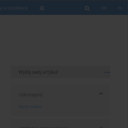
y za publikacje
EN
PL
Wyślij swój artykuł
Udostępnij
Wyślij mailem