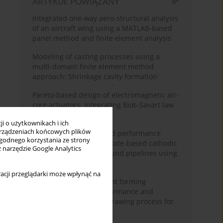
ARTYKUŁ POWIĄZANY
Integrated one-way aero-structural analysis
of an aircraft wing using a MATLAB-based
panel method and finite element analysis
Modeling of casting processes using a
multi-domain finite element method
approach: Shrinkage cavity formation
Pareto-based design of electromagnetic air-
core actuators: Integrating Biot–Savart law
and FEM verification
i o użytkownikach i ich
rządzeniach końcowych plików
Numerical modeling and performance
wygodnego korzystania ze strony
analysis of sacrificial anode-based cathodic
z narzędzie Google Analytics
protection on underground pipelines using
finite element method
acji przeglądarki może wpłynąć na
The influence of different forming
techniques on the performance and
outcomes of the deep drawing process for
intricate geometries