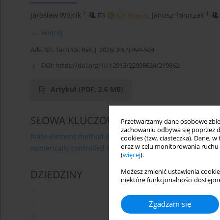
1
1
Jarosław Wójcik
,
Janusz Tomczak
Więcej
Adv. Sci. Technol. Res. J. 2026; 20(7):494-504
DOI:
https://doi.org/10.12913/22998624/219862
Artykuł
(PDF, 2.6 MB)
SŁOWA KLUCZOWE
Przetwarzamy dane osobowe zbiera
zachowaniu odbywa się poprzez d
finite element method (FEM)
thin-walled components
cookies (tzw. ciasteczka). Dane, w
oraz w celu monitorowania ruchu
numerically controlled machine
(
więcej
).
Możesz zmienić ustawienia cookie
DZIEDZINY
niektóre funkcjonalności dostępne
Zgadzam się