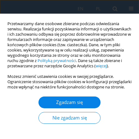
EN
PL
Przetwarzamy dane osobowe zbierane podczas odwiedzania
serwisu. Realizacja funkcji pozyskiwania informacji o użytkownikach
i ich zachowaniu odbywa się poprzez dobrowolnie wprowadzone w
formularzach informacje oraz zapisywanie w urządzeniach
końcowych plików cookies (tzw. ciasteczka). Dane, w tym pliki
cookies, wykorzystywane są w celu realizacji usług, zapewnienia
wygodnego korzystania ze strony oraz w celu monitorowania
ruchu zgodnie z
Polityką prywatności
. Dane są także zbierane i
Autor
Yevhenii Illiashenko
przetwarzane przez narzędzie Google Analytics (
więcej
).
Możesz zmienić ustawienia cookies w swojej przeglądarce.
Influence of speed and heat input of the pulsed-
Ograniczenie stosowania plików cookies w konfiguracji przeglądarki
arc welding process on the structure formation
może wpłynąć na niektóre funkcjonalności dostępne na stronie.
of Al-Mg-Mn aluminum alloy joints
Zgadzam się
Volodymyr Korzhyk
,
Shiyi Gao
,
Vladyslav Khaskin
,
Yevhenii Illiashenko
,
Andrii Grynyuk
,
Andriy Alyoshin (Junior)
,
Oleksandr Bushma
,
Xinxin
Wang
,
Yanchao Hu
,
Guirong Guirong
Nie zgadzam się
Adv. Sci. Technol. Res. J. 2025; 19(8):313-331
DOI
:
https://doi.org/10.12913/22998624/205691
Statystyki