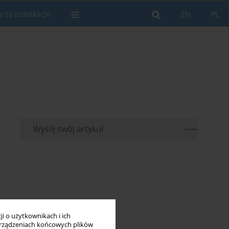
y za publikacje
EN
PL
Wyślij swój artykuł
i o użytkownikach i ich
rządzeniach końcowych plików