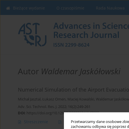
Bieżące wydanie
O czasopiśmie
Rada Naukowa
Autor
Waldemar Jaskółowski
Numerical Simulation of the Airport Evacuati
Michał Jasztal
,
Łukasz Omen
,
Maciej Kowalski
,
Waldemar Jaskółow
Adv. Sci. Technol. Res. J. 2022; 16(2):249-261
DOI
:
https://doi.org/10.12913/22998624/147280
Streszczenie
Artykuł
(PDF)
Przetwarzamy dane osobowe zbiera
zachowaniu odbywa się poprzez d