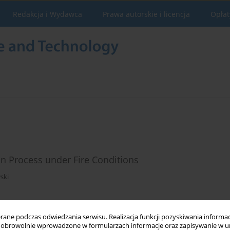
Redakcja i Wydawca
Prawa autorskie i licencja
Opłat
on Process under Fire Conditions
ski
Statystyki
ne podczas odwiedzania serwisu. Realizacja funkcji pozyskiwania informacj
obrowolnie wprowadzone w formularzach informacje oraz zapisywanie w u