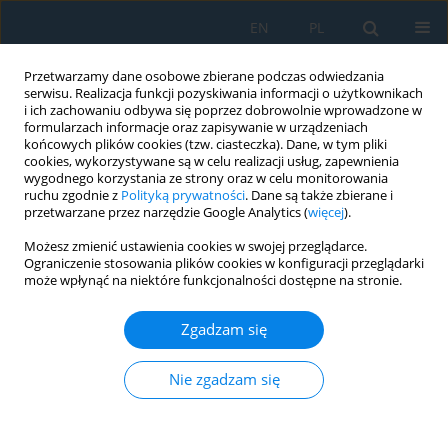
EN
PL
Przetwarzamy dane osobowe zbierane podczas odwiedzania
serwisu. Realizacja funkcji pozyskiwania informacji o użytkownikach
i ich zachowaniu odbywa się poprzez dobrowolnie wprowadzone w
formularzach informacje oraz zapisywanie w urządzeniach
końcowych plików cookies (tzw. ciasteczka). Dane, w tym pliki
cookies, wykorzystywane są w celu realizacji usług, zapewnienia
wygodnego korzystania ze strony oraz w celu monitorowania
ruchu zgodnie z
Polityką prywatności
. Dane są także zbierane i
Autor
Viktoria Rajtukova
przetwarzane przez narzędzie Google Analytics (
więcej
).
Możesz zmienić ustawienia cookies w swojej przeglądarce.
Ograniczenie stosowania plików cookies w konfiguracji przeglądarki
Elimination of Thermal Drift in Measuring the
może wpłynąć na niektóre funkcjonalności dostępne na stronie.
Positioning Accuracy of a Three Axis Milling
Machine
Zgadzam się
Tomáš Stejskal
,
Miroslav Dovica
,
Peter Demeč
,
Jozef Svetlik
,
Viktoria
Rajtukova
Nie zgadzam się
Adv. Sci. Technol. Res. J. 2017; 11(4):159-167
DOI
:
https://doi.org/10.12913/22998624/78669
Statystyki