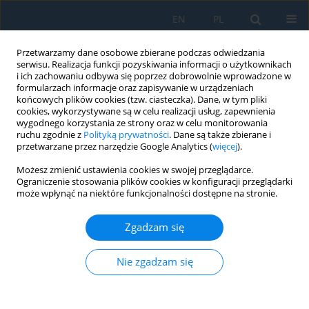
EN
PL
Przetwarzamy dane osobowe zbierane podczas odwiedzania
serwisu. Realizacja funkcji pozyskiwania informacji o użytkownikach
i ich zachowaniu odbywa się poprzez dobrowolnie wprowadzone w
formularzach informacje oraz zapisywanie w urządzeniach
końcowych plików cookies (tzw. ciasteczka). Dane, w tym pliki
cookies, wykorzystywane są w celu realizacji usług, zapewnienia
wygodnego korzystania ze strony oraz w celu monitorowania
ruchu zgodnie z
Polityką prywatności
. Dane są także zbierane i
Autor
Tomáš Stejskal
przetwarzane przez narzędzie Google Analytics (
więcej
).
Możesz zmienić ustawienia cookies w swojej przeglądarce.
Elimination of Thermal Drift in Measuring the
Ograniczenie stosowania plików cookies w konfiguracji przeglądarki
Positioning Accuracy of a Three Axis Milling
może wpłynąć na niektóre funkcjonalności dostępne na stronie.
Machine
Zgadzam się
Tomáš Stejskal
,
Miroslav Dovica
,
Peter Demeč
,
Jozef Svetlik
,
Viktoria
Rajtukova
Nie zgadzam się
Adv. Sci. Technol. Res. J. 2017; 11(4):159-167
DOI
:
https://doi.org/10.12913/22998624/78669
Statystyki