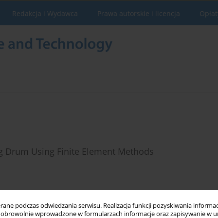
Redakcja i Wydawca
Prawa autorskie i licencja
Opłat
ng Drum Using Finite Element Methods
Statystyki
ne podczas odwiedzania serwisu. Realizacja funkcji pozyskiwania informacj
obrowolnie wprowadzone w formularzach informacje oraz zapisywanie w u