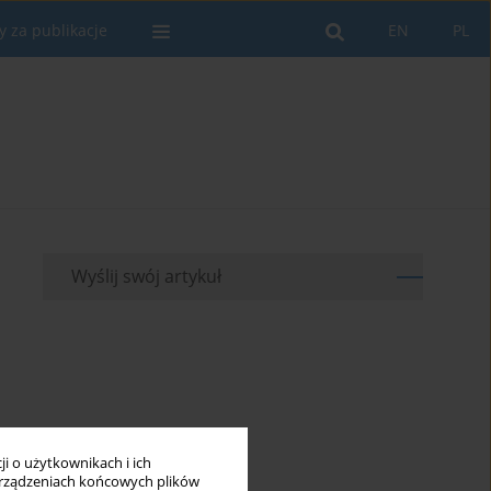
y za publikacje
EN
PL
Wyślij swój artykuł
i o użytkownikach i ich
rządzeniach końcowych plików