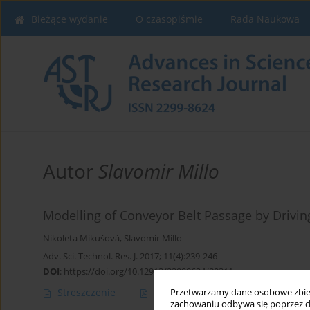
Bieżące wydanie
O czasopiśmie
Rada Naukowa
Autor
Slavomir Millo
Modelling of Conveyor Belt Passage by Drivi
Nikoleta Mikušová
,
Slavomir Millo
Adv. Sci. Technol. Res. J. 2017; 11(4):239-246
DOI
:
https://doi.org/10.12913/22998624/80311
Streszczenie
Artykuł
(PDF)
Przetwarzamy dane osobowe zbiera
zachowaniu odbywa się poprzez d