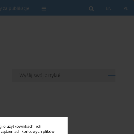
y za publikacje
EN
PL
Wyślij swój artykuł
i o użytkownikach i ich
rządzeniach końcowych plików