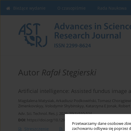
Bieżące wydanie
O czasopiśmie
Rada Naukowa
Autor
Rafał Stęgierski
Artificial intelligence: Assisted fundus image 
Magdalena Matysiak
,
Arkadiusz Podkowiński
,
Tomasz Chorągiewi
Zimenkovskyy
,
Volodymir Shybinskyy
,
Katarzyna E Jonak
,
Robert
Adv. Sci. Technol. Res. J. 2026; 20(1):510-524
DOI
:
https://doi.org/10.12913/22998624/210475
Przetwarzamy dane osobowe zbiera
zachowaniu odbywa się poprzez d
Streszczenie
Artykuł
(PDF)