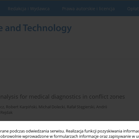
Redakcja i Wydawca
Prawa autorskie i licencja
Opłat
analysis for medical diagnostics in conflict zones
cz
,
Robert Karpiński
,
Michał Dolecki
,
Rafał Stęgierski
,
Andrii
 Rejdak
ne podczas odwiedzania serwisu. Realizacja funkcji pozyskiwania informacj
obrowolnie wprowadzone w formularzach informacje oraz zapisywanie w u
Statystyki